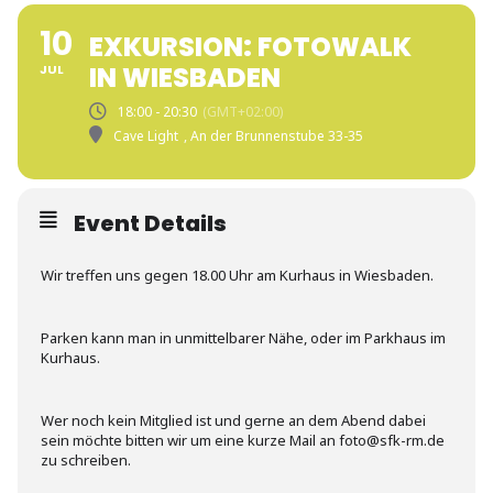
10
EXKURSION: FOTOWALK
IN WIESBADEN
JUL
18:00 - 20:30
(GMT+02:00)
Cave Light
, An der Brunnenstube 33-35
Event Details
Wir treffen uns gegen 18.00 Uhr am Kurhaus in Wiesbaden.
Parken kann man in unmittelbarer Nähe, oder im Parkhaus im
Kurhaus.
Wer noch kein Mitglied ist und gerne an dem Abend dabei
sein möchte bitten wir um eine kurze Mail an foto@sfk-rm.de
zu schreiben.