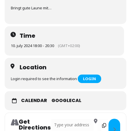
Bringt gute Laune mit…
Time
10. july 2024 18:00 - 20:30
(GMT+02:00)
Location
Login required to see the information
LOGIN
CALENDAR
GOOGLECAL
Get
Address - Exkursion: Fotowalk in Wiesbade
Destination Addre
Directions